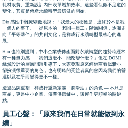
耗材浪費、重新設計內部表單增加效率。這些看似微不足道的
變化，其實是傳產永續轉型最穩健的開始。
Dio 感性中難掩驕傲地說：「我最大的收穫是，這終於不是我
一個人的事了。」從原本的「老闆—員工」階層關係，逐漸走
向「平等夥伴」的共創文化，是祥成行永續轉型最核心的進
展。
Han 也特別提到，中小企業或傳產面對永續轉型的趨勢時經常
有一種無力感：「我們這麼小，能改變什麼？」但在 DOMI
綠然設計的層層問題引導下，大家發現原來經銷商看似渺小、
卻扮演很重要的角色，也有明確的受益者真的會因為我們的營
運以及在乎而變得更不一樣。
透過品牌重塑，祥成行重新定義「潤滑油」的角色 — 不只是
商品，更是中小企業、傳產供應鏈中，讓運作更順暢的關鍵
點。
員工心聲：「原來我們在日常就能做到永
續」