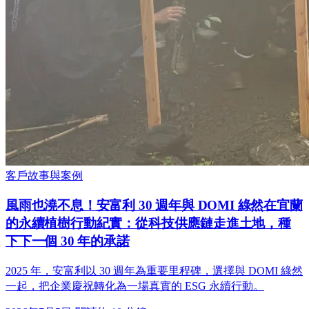
客戶故事與案例
風雨也澆不息！安富利 30 週年與 DOMI 綠然在宜蘭
的永續植樹行動紀實：從科技供應鏈走進土地，種
下下一個 30 年的承諾
2025 年，安富利以 30 週年為重要里程碑，選擇與 DOMI 綠然
一起，把企業慶祝轉化為一場真實的 ESG 永續行動。