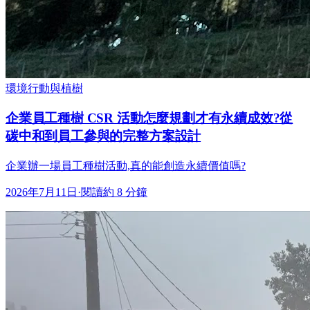
環境行動與植樹
企業員工種樹 CSR 活動怎麼規劃才有永續成效?從
碳中和到員工參與的完整方案設計
企業辦一場員工種樹活動,真的能創造永續價值嗎?
2026年7月11日
·
閱讀約 8 分鐘