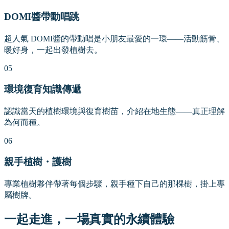
DOMI醬帶動唱跳
超人氣 DOMI醬的帶動唱是小朋友最愛的一環——活動筋骨、
暖好身，一起出發植樹去。
05
環境復育知識傳遞
認識當天的植樹環境與復育樹苗，介紹在地生態——真正理解
為何而種。
06
親手植樹・護樹
專業植樹夥伴帶著每個步驟，親手種下自己的那棵樹，掛上專
屬樹牌。
一起走進，一場真實的永續體驗