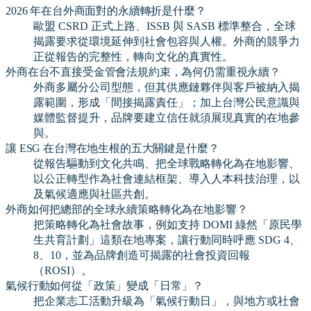
2026 年在台外商面對的永續轉折是什麼？
歐盟 CSRD 正式上路、ISSB 與 SASB 標準整合，全球
揭露要求從環境延伸到社會包容與人權。外商的競爭力
正從報告的完整性，轉向文化的真實性。
外商在台不直接受金管會法規約束，為何仍需重視永續？
外商多屬分公司型態，但其供應鏈夥伴與客戶被納入揭
露範圍，形成「間接揭露責任」；加上台灣公民意識與
媒體監督提升，品牌要建立信任就須展現真實的在地參
與。
讓 ESG 在台灣在地生根的五大關鍵是什麼？
從報告驅動到文化共鳴、把全球戰略轉化為在地影響、
以公正轉型作為社會連結框架、導入人本科技治理，以
及氣候適應與社區共創。
外商如何把總部的全球永續策略轉化為在地影響？
把策略轉化為社會故事，例如支持 DOMI 綠然「原民學
生共育計劃」這類在地專案，讓行動同時呼應 SDG 4、
8、10，並為品牌創造可揭露的社會投資回報
（ROSI）。
氣候行動如何從「政策」變成「日常」？
把企業志工活動升級為「氣候行動日」，與地方或社會