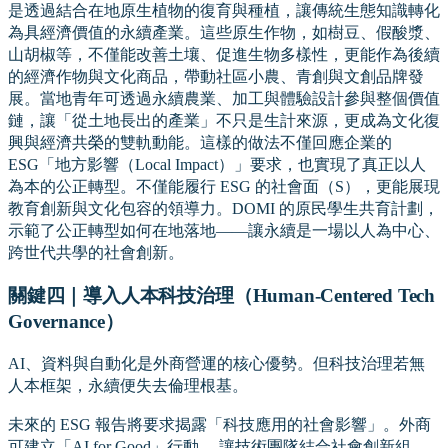
是透過結合在地原生植物的復育與種植，讓傳統生態知識轉化
為具經濟價值的永續產業。這些原生作物，如樹豆、假酸漿、
山胡椒等，不僅能改善土壤、促進生物多樣性，更能作為後續
的經濟作物與文化商品，帶動社區小農、青創與文創品牌發
展。當地青年可透過永續農業、加工與體驗設計參與整個價值
鏈，讓「從土地長出的產業」不只是生計來源，更成為文化復
興與經濟共榮的雙軌動能。這樣的做法不僅回應企業的
ESG「地方影響（Local Impact）」要求，也實現了真正以人
為本的公正轉型。不僅能履行 ESG 的社會面（S），更能展現
教育創新與文化包容的領導力。DOMI 的原民學生共育計劃，
示範了公正轉型如何在地落地——讓永續是一場以人為中心、
跨世代共學的社會創新。
關鍵四｜導入人本科技治理（Human-Centered Tech
Governance）
AI、資料與自動化是外商營運的核心優勢。但科技治理若無
人本框架，永續便失去倫理根基。
未來的 ESG 報告將要求揭露「科技應用的社會影響」。外商
可建立「AI for Good」行動， 讓技術團隊結合社會創新組