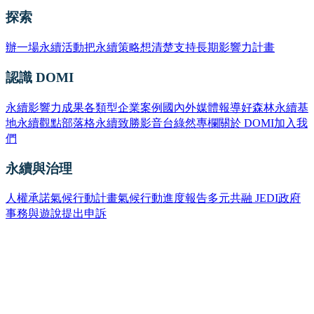
探索
辦一場永續活動
把永續策略想清楚
支持長期影響力計畫
認識 DOMI
永續影響力成果
各類型企業案例
國內外媒體報導
好森林永續基
地
永續觀點部落格
永續致勝影音台
綠然專欄
關於 DOMI
加入我
們
永續與治理
人權承諾
氣候行動計畫
氣候行動進度報告
多元共融 JEDI
政府
事務與遊說
提出申訴