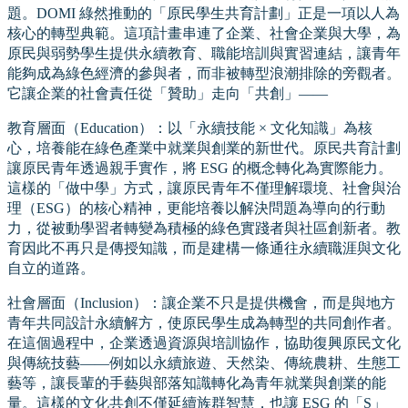
題。DOMI 綠然推動的「原民學生共育計劃」正是一項以人為
核心的轉型典範。這項計畫串連了企業、社會企業與大學，為
原民與弱勢學生提供永續教育、職能培訓與實習連結，讓青年
能夠成為綠色經濟的參與者，而非被轉型浪潮排除的旁觀者。
它讓企業的社會責任從「贊助」走向「共創」——
教育層面（Education）：以「永續技能 × 文化知識」為核
心，培養能在綠色產業中就業與創業的新世代。原民共育計劃
讓原民青年透過親手實作，將 ESG 的概念轉化為實際能力。
這樣的「做中學」方式，讓原民青年不僅理解環境、社會與治
理（ESG）的核心精神，更能培養以解決問題為導向的行動
力，從被動學習者轉變為積極的綠色實踐者與社區創新者。教
育因此不再只是傳授知識，而是建構一條通往永續職涯與文化
自立的道路。
社會層面（Inclusion）：讓企業不只是提供機會，而是與地方
青年共同設計永續解方，使原民學生成為轉型的共同創作者。
在這個過程中，企業透過資源與培訓協作，協助復興原民文化
與傳統技藝——例如以永續旅遊、天然染、傳統農耕、生態工
藝等，讓長輩的手藝與部落知識轉化為青年就業與創業的能
量。這樣的文化共創不僅延續族群智慧，也讓 ESG 的「S」