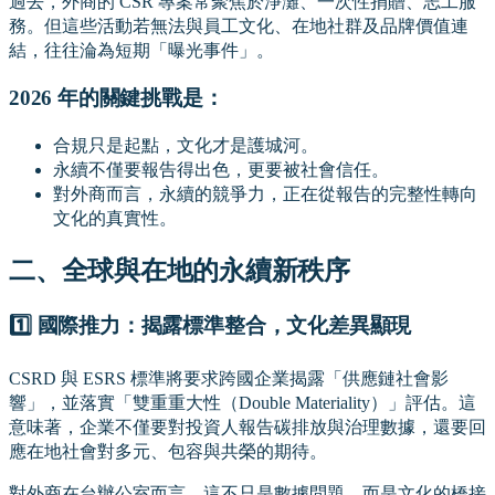
過去，外商的 CSR 專案常聚焦於淨灘、一次性捐贈、志工服
務。但這些活動若無法與員工文化、在地社群及品牌價值連
結，往往淪為短期「曝光事件」。
2026 年的關鍵挑戰是：
合規只是起點，文化才是護城河。
永續不僅要報告得出色，更要被社會信任。
對外商而言，永續的競爭力，正在從報告的完整性轉向
文化的真實性。
二、全球與在地的永續新秩序
1️⃣ 國際推力：揭露標準整合，文化差異顯現
CSRD 與 ESRS 標準將要求跨國企業揭露「供應鏈社會影
響」，並落實「雙重重大性（Double Materiality）」評估。這
意味著，企業不僅要對投資人報告碳排放與治理數據，還要回
應在地社會對多元、包容與共榮的期待。
對外商在台辦公室而言，這不只是數據問題，而是文化的橋接