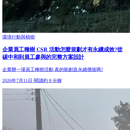
環境行動與植樹
企業員工種樹 CSR 活動怎麼規劃才有永續成效?從
碳中和到員工參與的完整方案設計
企業辦一場員工種樹活動,真的能創造永續價值嗎?
2026年7月11日
·
閱讀約 8 分鐘