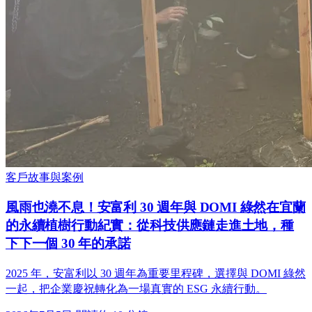
客戶故事與案例
風雨也澆不息！安富利 30 週年與 DOMI 綠然在宜蘭
的永續植樹行動紀實：從科技供應鏈走進土地，種
下下一個 30 年的承諾
2025 年，安富利以 30 週年為重要里程碑，選擇與 DOMI 綠然
一起，把企業慶祝轉化為一場真實的 ESG 永續行動。