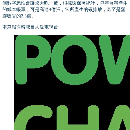
個數字恐怕會讓您大吃一驚，根據環保署統計，每年台灣產生
的紙本帳單，可是高達9億張，它所產生的碳排放，甚至是塑
膠吸管的2.3倍。
本篇報導轉載自大愛電視台