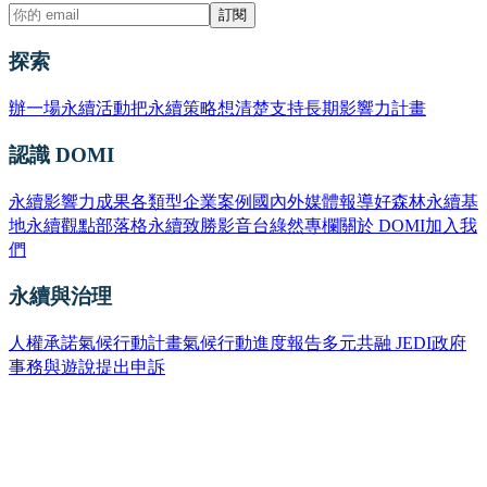
訂閱
探索
辦一場永續活動
把永續策略想清楚
支持長期影響力計畫
認識 DOMI
永續影響力成果
各類型企業案例
國內外媒體報導
好森林永續基
地
永續觀點部落格
永續致勝影音台
綠然專欄
關於 DOMI
加入我
們
永續與治理
人權承諾
氣候行動計畫
氣候行動進度報告
多元共融 JEDI
政府
事務與遊說
提出申訴