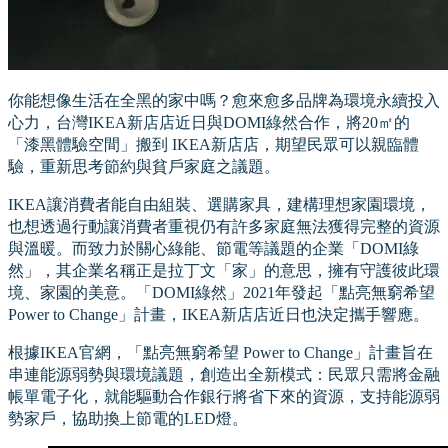
你能想像生活在全黑的家中嗎？愈來愈多品牌為環境永續投入
心力，台灣IKEA新店店近日與DOMI綠然合作，將20㎡的
「漆黑體驗空間」搬到 IKEA新店店，期望民眾可以親臨體
驗，重新思考節約與貧戶家庭之議題。
IKEA讓消費者能自由組裝、選購家具，建構理想家園環境，
也想透過行動讓消費者重視仍有許多家庭無法獲得完整的資源
與溫暖。而致力於關心綠能、節電等議題的企業「DOMI綠
然」，其企業名稱正是拉丁文「家」的意思，擁有守護彼此環
境、家園的美意。「DOMI綠然」2021年發起「點亮無窮希望
Power to Change」計畫，IKEA新店店近日也決定攜手響應。
根據IKEA官網，「點亮無窮希望 Power to Change」計畫旨在
串連能源弱勢與環境議題，創造出全新模式：民眾只需將金融
帳單電子化，就能驅動合作銀行將省下來的資源，支持能源弱
勢家戶，協助換上節電的LED燈。