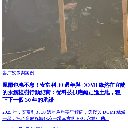
客戶故事與案例
風雨也澆不息！安富利 30 週年與 DOMI 綠然在宜蘭
的永續植樹行動紀實：從科技供應鏈走進土地，種
下下一個 30 年的承諾
2025 年，安富利以 30 週年為重要里程碑，選擇與 DOMI 綠然
一起，把企業慶祝轉化為一場真實的 ESG 永續行動。