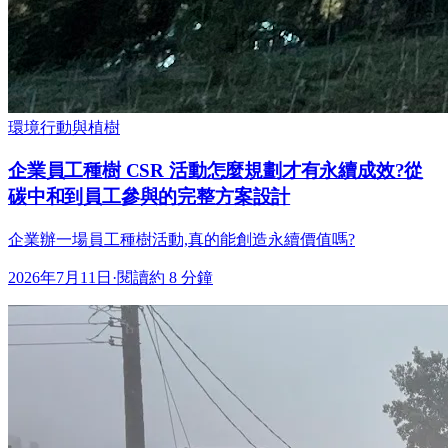
環境行動與植樹
企業員工種樹 CSR 活動怎麼規劃才有永續成效?從
碳中和到員工參與的完整方案設計
企業辦一場員工種樹活動,真的能創造永續價值嗎?
2026年7月11日
·
閱讀約 8 分鐘