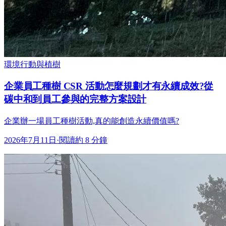
環境行動與植樹
企業員工種樹 CSR 活動怎麼規劃才有永續成效?從
碳中和到員工參與的完整方案設計
企業辦一場員工種樹活動,真的能創造永續價值嗎?
2026年7月11日
·
閱讀約 8 分鐘