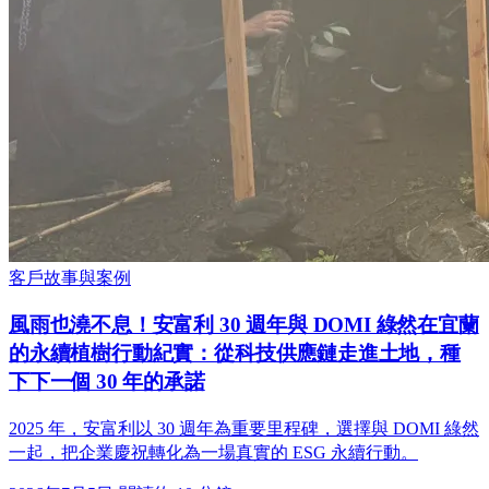
客戶故事與案例
風雨也澆不息！安富利 30 週年與 DOMI 綠然在宜蘭
的永續植樹行動紀實：從科技供應鏈走進土地，種
下下一個 30 年的承諾
2025 年，安富利以 30 週年為重要里程碑，選擇與 DOMI 綠然
一起，把企業慶祝轉化為一場真實的 ESG 永續行動。