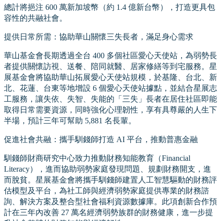
總計將挹注 600 萬新加坡幣（約 1.4 億新台幣），打造更具包
容性的共融社會。
提供日常所需：協助華山關懷三失長者，滿足身心需求
華山基金會長期透過全台 400 多個社區愛心天使站，為弱勢長
者提供關懷訪視、送餐、陪同就醫、居家修繕等到宅服務。星
展基金會將協助華山拓展愛心天使站規模，於基隆、台北、新
北、花蓮、台東等地增設 6 個愛心天使站據點，並結合星展志
工服務，讓失依、失智、失能的「三失」長者在居住社區即能
取得日常需要資源，同時強化心理韌性，享有具尊嚴的人生下
半場，預計三年可幫助 5,881 名長輩。
促進社會共融：攜手馴錢師打造 AI 平台，推動普惠金融
馴錢師財商研究中心致力推動財務知能教育（Financial
Literacy），進而協助弱勢家庭發現問題、規劃財務開支，進
而脫貧。星展基金會將攜手馴錢師建置人工智慧驅動的財務評
估模型及平台，為社工師與經濟弱勢家庭提供專業的財務諮
詢、解決方案及整合型社會福利資源數據庫。此項創新合作預
計在三年內改善 27 萬名經濟弱勢族群的財務健康，進一步提