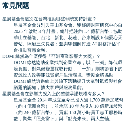
常見問題
星展基金會這次在台灣推動哪些弱勢支持計畫？
星展基金會分別與華山基金會、馴錢師財商研究中心自
2025 年啟動 3 年計畫，總計挹注約 1.4 億新台幣：協助
華山在基隆、台北、新北、花蓮、台東增設 6 個愛心天
使站、照顧三失長者；並與馴錢師打造 AI 財務評估平
台推動普惠金融。
DOMI 綠然為什麼獲得「亞洲商業影響力大獎」？
DOMI 綠然協助企業找到企業立命，以「一減」降低環
境負擔、對氣候變遷採取行動，「一加」則將節省下的
資源投入改善能源貧窮戶生活環境。獎勵金將協助
DOMI 綠然透過線上與線下活動提升大眾對氣候與社會
議題的認知，擴大客戶與服務量能。
星展基金會在影響力投入上的整體承諾規模有多大？
星展基金會 2014 年成立至今已投入逾 1,700 萬新加坡幣
（約 4 億新台幣），並承諾 10 年內投入 10 億新加坡幣
（約 240 億新台幣）、貢獻 150 萬小時員工志工服務時
數，聚焦「照亮當下」與「點亮未來」兩大主軸。