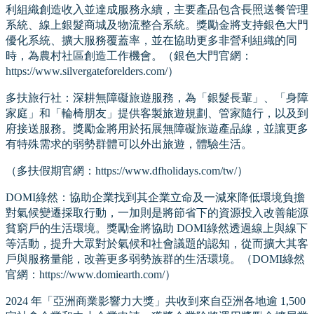
利組織創造收入並達成服務永續，主要產品包含長照送餐管理
系統、線上銀髮商城及物流整合系統。獎勵金將支持銀色大門
優化系統、擴大服務覆蓋率，並在協助更多非營利組織的同
時，為農村社區創造工作機會。（銀色大門官網：
https://www.silvergateforelders.com/）
多扶旅行社：深耕無障礙旅遊服務，為「銀髮長輩」、「身障
家庭」和「輪椅朋友」提供客製旅遊規劃、管家隨行，以及到
府接送服務。獎勵金將用於拓展無障礙旅遊產品線，並讓更多
有特殊需求的弱勢群體可以外出旅遊，體驗生活。
（多扶假期官網：https://www.dfholidays.com/tw/）
DOMI綠然：協助企業找到其企業立命及一減來降低環境負擔
對氣候變遷採取行動，一加則是將節省下的資源投入改善能源
貧窮戶的生活環境。獎勵金將協助 DOMI綠然透過線上與線下
等活動，提升大眾對於氣候和社會議題的認知，從而擴大其客
戶與服務量能，改善更多弱勢族群的生活環境。（DOMI綠然
官網：https://www.domiearth.com/）
2024 年「亞洲商業影響力大獎」共收到來自亞洲各地逾 1,500